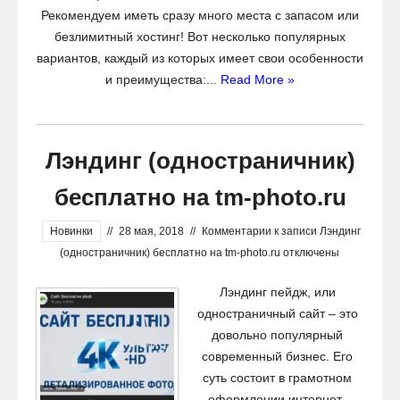
Рекомендуем иметь сразу много места с запасом или
безлимитный хостинг! Вот несколько популярных
вариантов, каждый из которых имеет свои особенности
и преимущества:...
Read More »
Лэндинг (одностраничник)
бесплатно на tm-photo.ru
Новинки
//
28 мая, 2018
//
Комментарии
к записи Лэндинг
(одностраничник) бесплатно на tm-photo.ru
отключены
Лэндинг пейдж, или
одностраничный сайт – это
довольно популярный
современный бизнес. Его
суть состоит в грамотном
оформлении интернет-